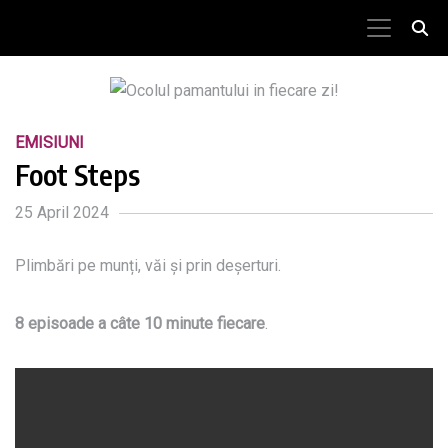
EMISIUNI
Foot Steps
25 April 2024
Plimbări pe munți, văi și prin deșerturi.
8 episoade a câte 10 minute fiecare
.