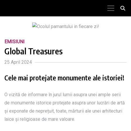
EMISIUNI
Global Treasures
25 April 2024
Cele mai protejate monumente ale istoriei!
O vizită de informare în jurul lumii asupra unei ample serii
de monumente istorice protejate asupra unor lucrări de artă
și exponate de neprețuit, toate, mărturii ale unei arhitecturi
laice și religioase de mare valoare.