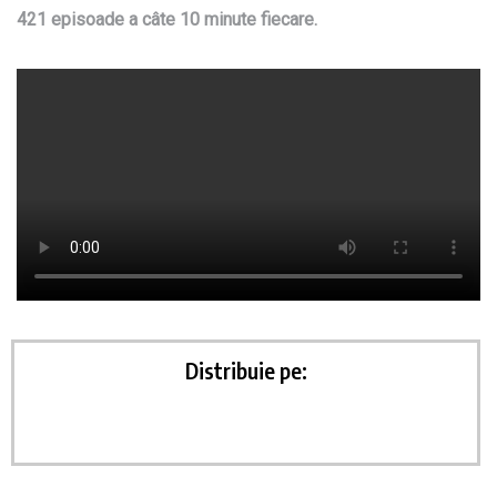
421 episoade a câte 10 minute fiecare.