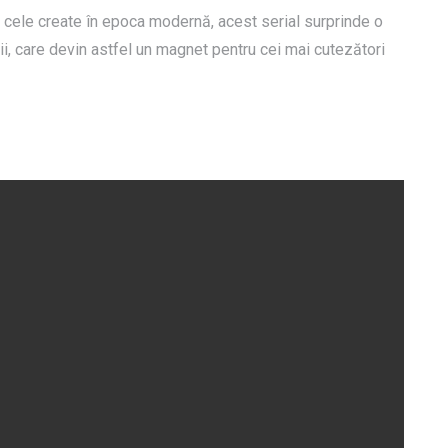
la cele create în epoca modernă, acest serial surprinde o
ii, care devin astfel un magnet pentru cei mai cutezători