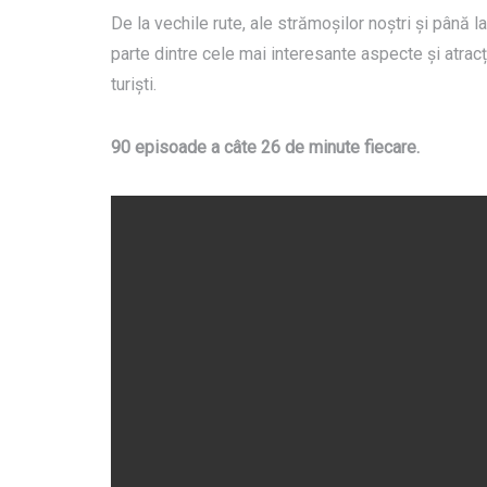
De la vechile rute, ale strămoșilor noștri și până 
parte dintre cele mai interesante aspecte și atracț
turiști.
90 episoade a câte 26 de minute fiecare.