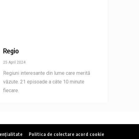
Regio
25 April 2024
Regiuni interesante din lume care merită
văzute. 21 episoade a câte 10 minute
fiecare.
ențialitate
Politica de colectare acord cookie