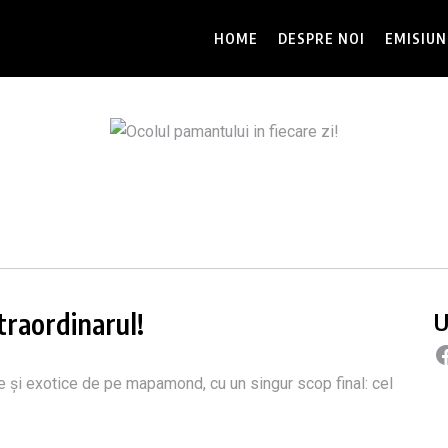
HOME
DESPRE NOI
EMISIUN
traordinarul!
U
te și exotice de pe mapamond, cu un singur scop final: cel