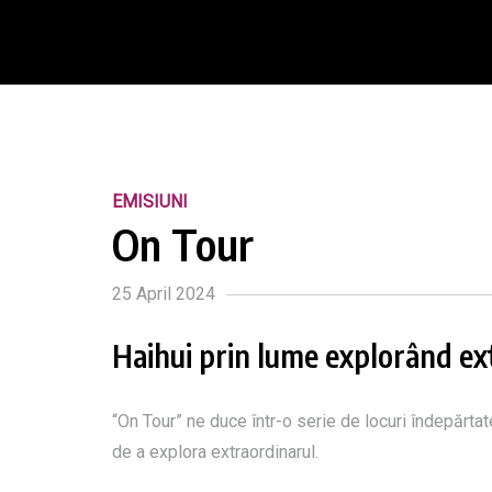
EMISIUNI
On Tour
25 April 2024
Haihui prin lume explorând ex
“On Tour” ne duce într-o serie de locuri îndepărta
de a explora extraordinarul.