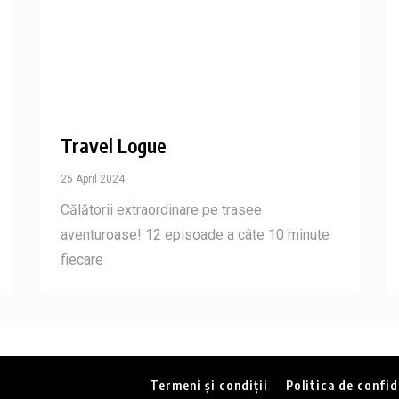
Travel Logue
25 April 2024
Călătorii extraordinare pe trasee
aventuroase! 12 episoade a câte 10 minute
fiecare
Termeni și condiții
Politica de confid