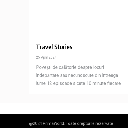
Travel Stories
25 April 2024
Povești de călătorie despre locuri
îndepărtate sau necunoscute din întreaga
lume 12 episoade a cate 10 minute fiecare
@2024 PrimaWorld. Toate drepturile rezervate